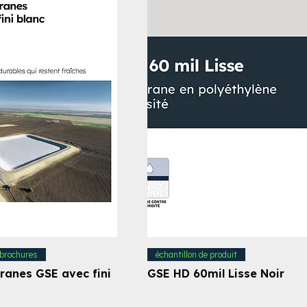
 brochures
échantillon de produit
nes GSE avec fini
GSE HD 60mil Lisse Noir