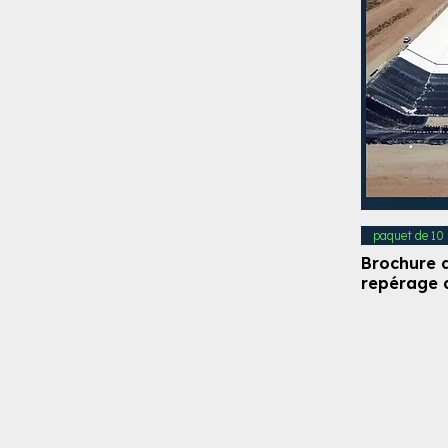
paquet de 10
Brochure d
repérage 