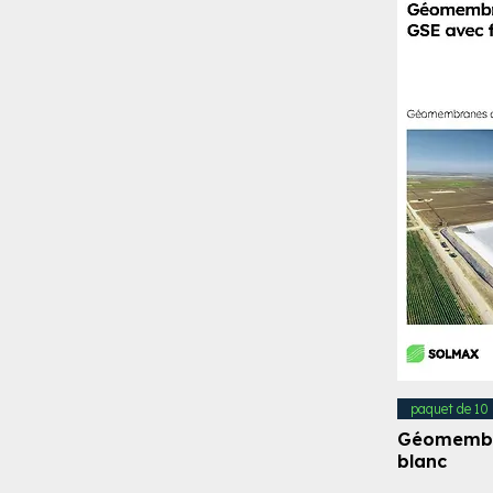
paquet de 10
Géomembra
blanc