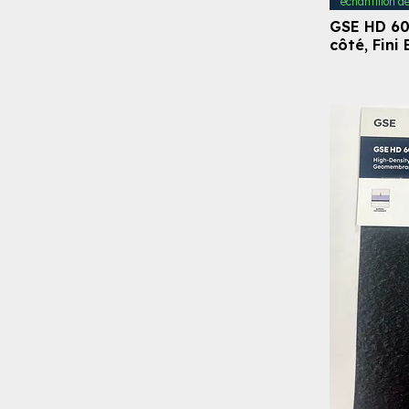
échantillon d
GSE HD 60
côté, Fini 