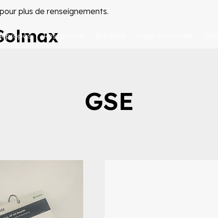
pour plus de renseignements.
 Solmax
À propos
Ressources
Produits
Nous contacter
FA
GSE