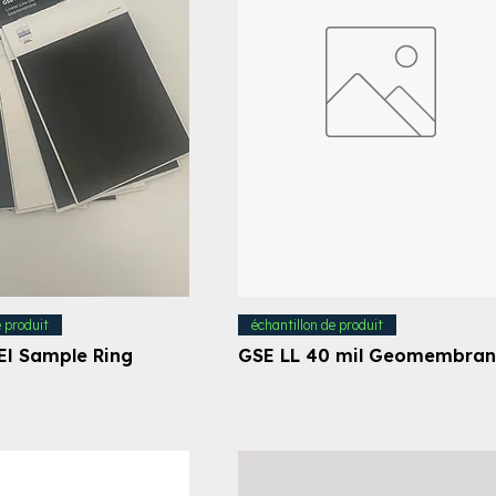
e produit
échantillon de produit
EI Sample Ring
GSE LL 40 mil Geomembra