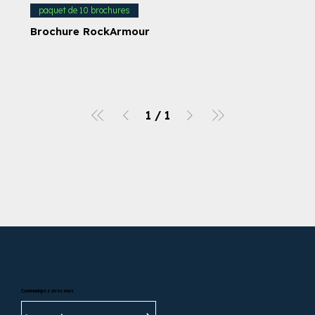
paquet de 10 brochures
Brochure RockArmour
1
/
1
Communiquez avec nous