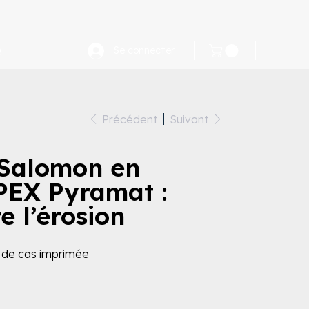
Q
Se connecter
Précédent
Suivant
i Salomon en
PEX Pyramat :
e l’érosion
de cas imprimée