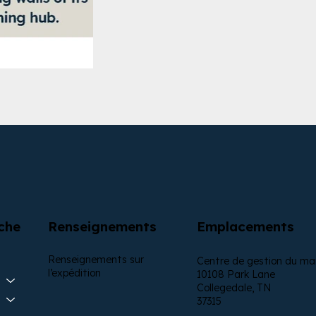
Renseignements
Emplacements
che
Renseignements sur
Centre de gestion du ma
l’expédition
10108 Park Lane
Collegedale, TN
37315