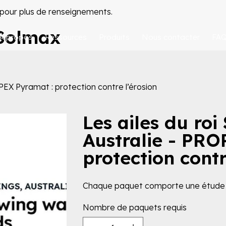
pour plus de renseignements.
 Solmax
À propos
Ressources
Produits
Nous contacter
FA
PEX Pyramat : protection contre l’érosion
Les ailes du ro
Australie - PRO
protection contr
Chaque paquet comporte une étude 
Nombre de paquets requis