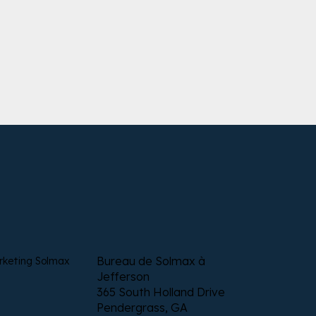
Bureau de Solmax à
rketing Solmax
Jefferson
365 South Holland Drive
Pendergrass, GA