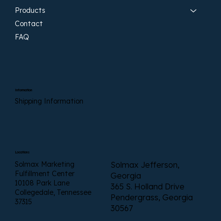
Products
Contact
FAQ
Information
Shipping Information
Locations
Solmax Marketing
Solmax Jefferson,
Fulfillment Center
Georgia
10108 Park Lane
365 S. Holland Drive
Collegedale, Tennessee
Pendergrass, Georgia
37315
30567