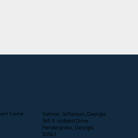
Solmax Jefferson, Georgia
ment Center
365 S. Holland Drive
Pendergrass, Georgia
30567