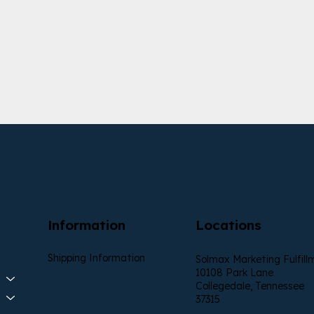
Information
Locations
Shipping Information
Solmax Marketing Fulfill
10108 Park Lane
Collegedale, Tennessee
37315