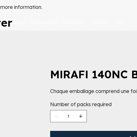
 more information.
ter
About
Resources
Products
Contact
FAQ
MIRAFI 140NC 
Chaque emballage comprend une fois 
Number of packs required