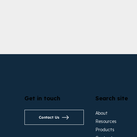
Get in touch
Search site
About
Contact Us
Resources
Products