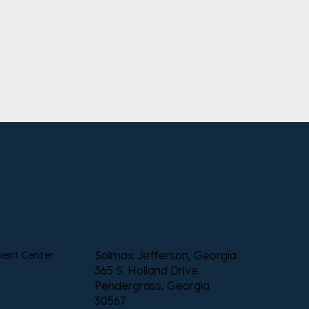
Solmax Jefferson, Georgia
ment Center
365 S. Holland Drive
Pendergrass, Georgia
30567