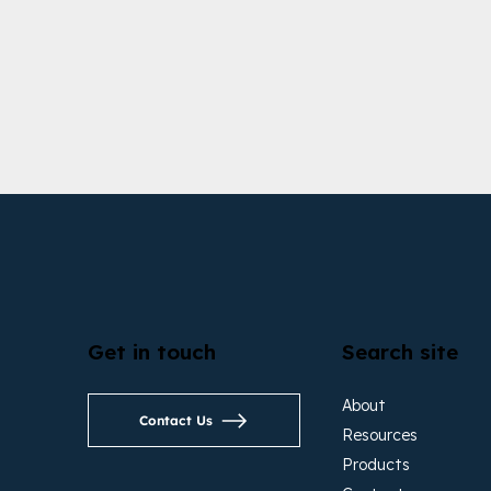
Get in touch
Search site
About
Contact Us
Resources
Products