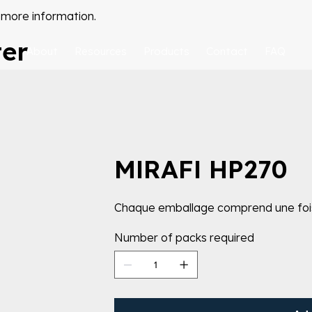
 more information.
ter
About
Resources
Products
Contact
FAQ
MIRAFI HP270
Chaque emballage comprend une fois 
Number of packs required