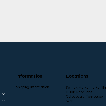
Information
Locations
Shipping Information
Solmax Marketing Fulfill
10108 Park Lane
Collegedale, Tennessee
37315