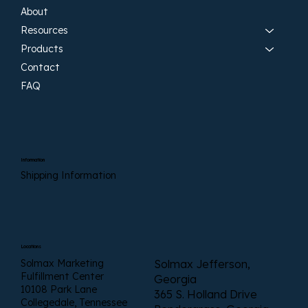
About
Resources
Products
Contact
FAQ
Information
Shipping Information
Locations
Solmax Marketing
Solmax Jefferson,
Fulfillment Center
Georgia
10108 Park Lane
365 S. Holland Drive
Collegedale, Tennessee