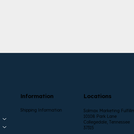
Information
Locations
Shipping Information
Solmax Marketing Fulfill
10108 Park Lane
Collegedale, Tennessee
37315