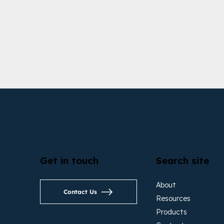
Get in touch
Search site
About
Contact Us
Resources
Products