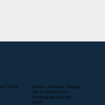
Solmax Jefferson, Georgia
ment Center
365 S. Holland Drive
Pendergrass, Georgia
30567