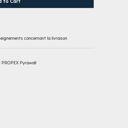
d to Cart
nseignements concernant la livraison
sur PROPEX Pyrawall