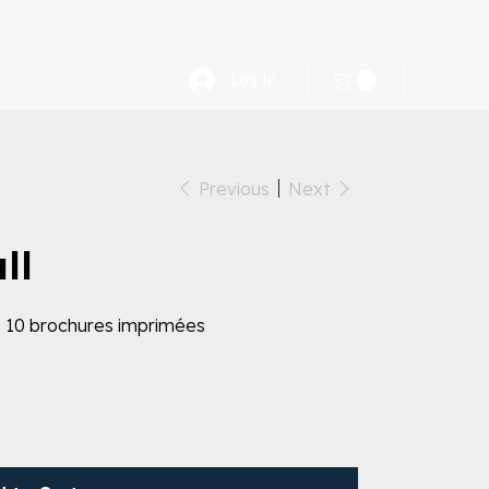
Log In
Previous
Next
ll
 10 brochures imprimées