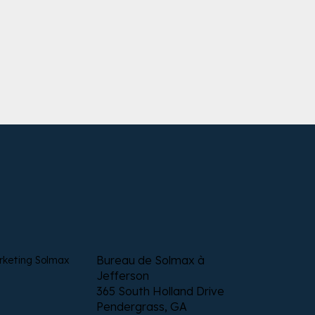
Bureau de Solmax à
rketing Solmax
Jefferson
365 South Holland Drive
Pendergrass, GA