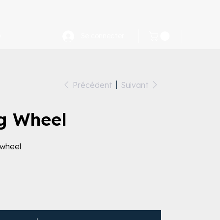
Q
Se connecter
Précédent
Suivant
g Wheel
 wheel