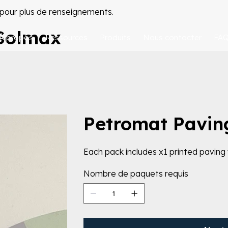
pour plus de renseignements.
 Solmax
À propos
Ressources
Produits
Nous contacter
FA
Petromat Pavin
Each pack includes x1 printed paving
Nombre de paquets requis