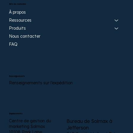
Site de recherche
À propos
Ressources
Produits
Nous contacter
FAQ
Renseignements
Renseignements sur l’expédition
Emplacements
Centre de gestion du
Bureau de Solmax à
marketing Solmax
Jefferson
10108 Park Lane