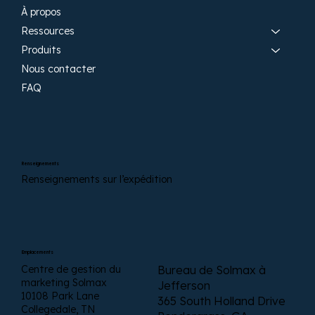
À propos
Ressources
Produits
Nous contacter
FAQ
Renseignements
Renseignements sur l’expédition
Emplacements
Centre de gestion du
Bureau de Solmax à
marketing Solmax
Jefferson
10108 Park Lane
365 South Holland Drive
Collegedale, TN