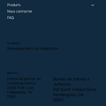
Produits
Nous contacter
FAQ
Renseignements
Renseignements sur l’expédition
Emplacements
Centre de gestion du
Bureau de Solmax à
marketing Solmax
Jefferson
10108 Park Lane
365 South Holland Drive
Collegedale, TN
Pendergrass, GA
37315
30567