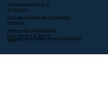
Politique de santé et &
de sécurité
Code de conduite des partenaires
d’affaires
Politique de confidentialité
Droit d’auteur © Solmax
Politique de durabilité environnementale
2026