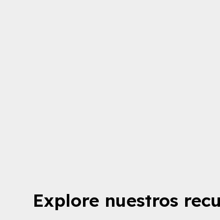
®
GS
E
F
®
BE
MIRAGR
ER
IDA
Explore nuestros rec