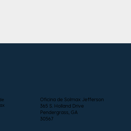
Descubra más
Oficina de Solmax Jefferson
de
max
365 S. Holland Drive
Pendergrass, GA
30567