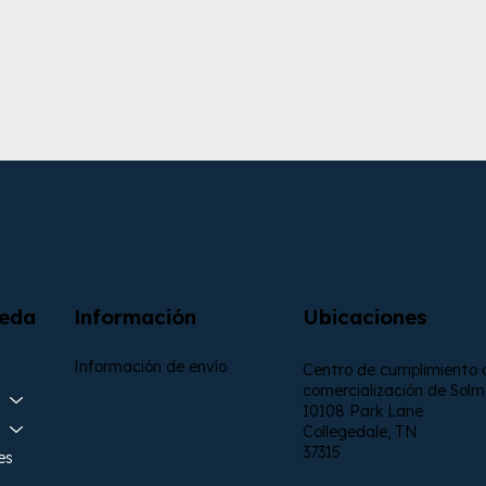
Descubra más
Información
Ubicaciones
ueda
Información de envío
Centro de cumplimiento 
comercialización de Sol
10108 Park Lane
Collegedale, TN
37315
es