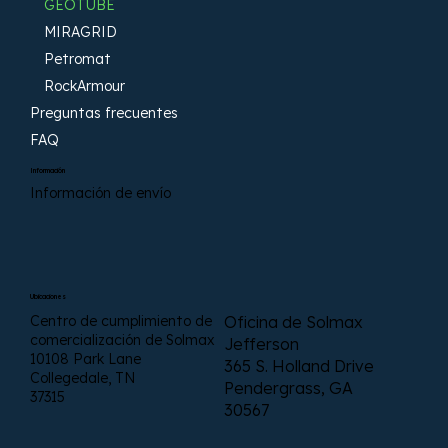
GEOTUBE
MIRAGRID
Petromat
RockArmour
Preguntas frecuentes
FAQ
Información
Información de envío
Ubicaciones
Centro de cumplimiento de
Oficina de Solmax
comercialización de Solmax
Jefferson
10108 Park Lane
365 S. Holland Drive
Collegedale, TN
Pendergrass, GA
37315
30567