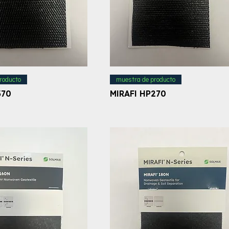
roducto
muestra de producto
370
MIRAFI HP270