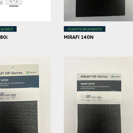
e produit
muestra de producto
80i
MIRAFI 140N