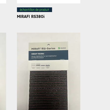
échantillon de produit
MIRAFI RS380i