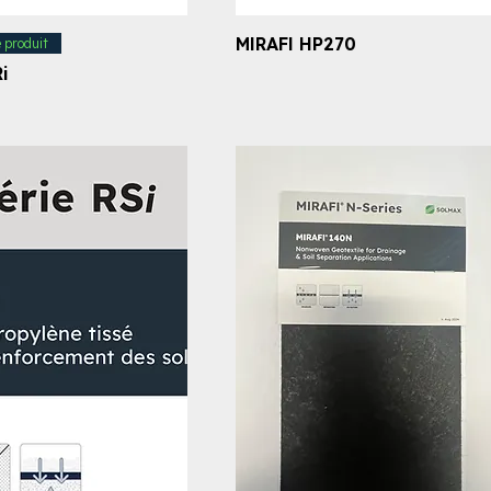
MIRAFI HP270
e produit
i