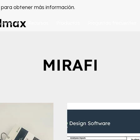
para obtener más información.
olmax
Acerca de
Recursos
Productos
Preguntas frecuentes
MIRAFI