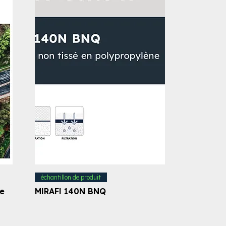
échantillon de produit
de
MIRAFI 140N BNQ