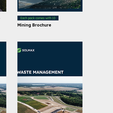
e
Each pack comes with 10
Mining Brochure