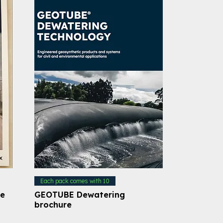
Each pack comes with 10
le
GEOTUBE Dewatering
brochure