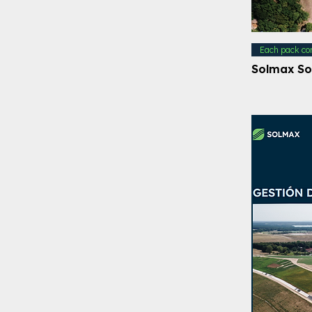
Each pack co
Solmax So