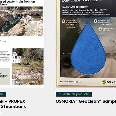
so
muestra de producto
ek – PROPEX
OSMORIA® Geoclean® Samp
– Steambank
n