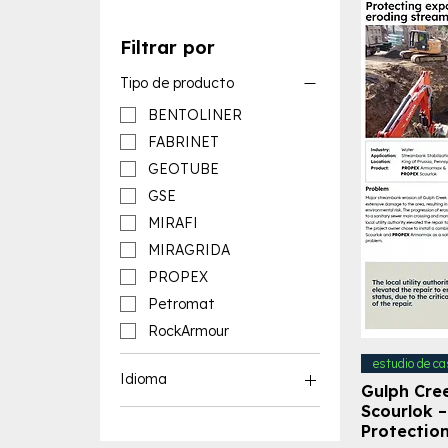
Filtrar por
Tipo de producto
BENTOLINER
FABRINET
GEOTUBE
GSE
MIRAFI
MIRAGRIDA
PROPEX
Petromat
RockArmour
estudio de ca
Idioma
Gulph Cre
Scourlok 
Recursos en inglés
Protectio
Recursos en español