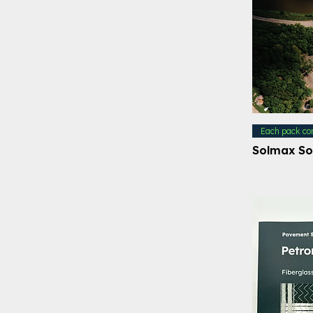
Each pack co
Solmax So