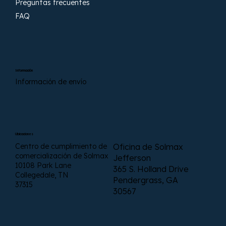
Preguntas frecuentes
FAQ
Información
Información de envío
Ubicaciones
Centro de cumplimiento de
Oficina de Solmax
comercialización de Solmax
Jefferson
10108 Park Lane
365 S. Holland Drive
Collegedale, TN
Pendergrass, GA
37315
30567