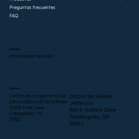
Preguntas frecuentes
FAQ
Información
Información de envío
Ubicaciones
Centro de cumplimiento de
Oficina de Solmax
comercialización de Solmax
Jefferson
10108 Park Lane
365 S. Holland Drive
Collegedale, TN
Pendergrass, GA
37315
30567