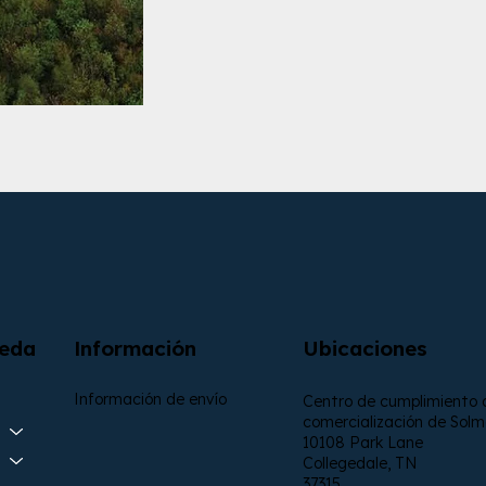
Información
Ubicaciones
ueda
Información de envío
Centro de cumplimiento 
comercialización de Sol
10108 Park Lane
Collegedale, TN
37315