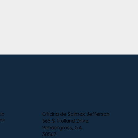
Oficina de Solmax Jefferson
de
max
365 S. Holland Drive
Pendergrass, GA
30567