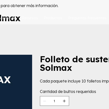
para obtener más información.
olmax
Acerca de
Recursos
Productos
Preguntas frecuentes
Folleto de sust
Solmax
Cada paquete incluye 10 folletos im
Cantidad de bultos requeridos