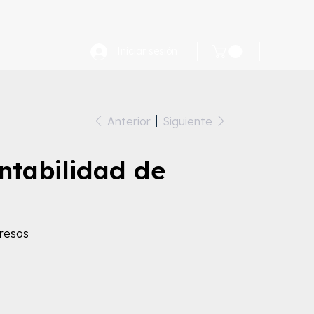
FAQ
Iniciar sesión
Anterior
Siguiente
entabilidad de
presos