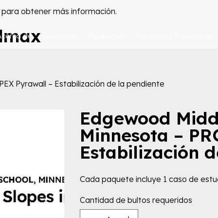
para obtener más información.
olmax
Acerca de
Recursos
Productos
Preguntas frecuentes
X Pyrawall – Estabilización de la pendiente
Edgewood Midd
Minnesota – PR
Estabilización 
Cada paquete incluye 1 caso de estu
Cantidad de bultos requeridos