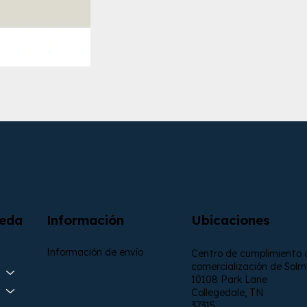
Información
Ubicaciones
ueda
Información de envío
Centro de cumplimiento 
comercialización de Sol
10108 Park Lane
Collegedale, TN
37315