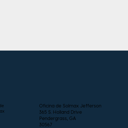
Oficina de Solmax Jefferson
de
max
365 S. Holland Drive
Pendergrass, GA
30567