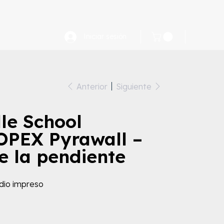
FAQ
Iniciar sesión
Anterior
Siguiente
le School
OPEX Pyrawall –
de la pendiente
dio impreso