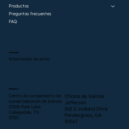
Productos
Preguntas frecuentes
FAQ
Información
Información de envío
Ubicaciones
Centro de cumplimiento de
Oficina de Solmax
comercialización de Solmax
Jefferson
10108 Park Lane
365 S. Holland Drive
Collegedale, TN
Pendergrass, GA
37315
30567