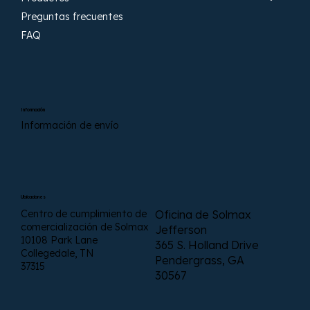
Preguntas frecuentes
FAQ
Información
Información de envío
Ubicaciones
Centro de cumplimiento de
Oficina de Solmax
comercialización de Solmax
Jefferson
10108 Park Lane
365 S. Holland Drive
Collegedale, TN
Pendergrass, GA
37315
30567